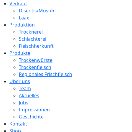
Verkauf
Disentis/Mustér
Laax
Produktion
Trocknerei
Schlachterei
Fleischherkunft
Produkte
Trockenwürste
Trockenfleisch
Regionales Frischfleisch
Über uns
Team
Aktuelles
Jobs
Impressionen
Geschichte
Kontakt
Shop