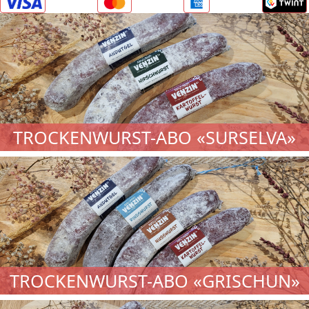
TROCKENWURST-ABO «SURSELVA»
TROCKENWURST-ABO «GRISCHUN»